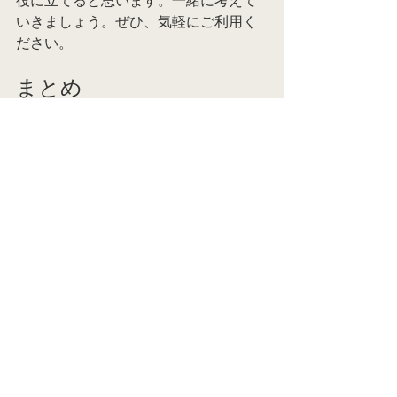
役に立てると思います。一緒に考えて
いきましょう。ぜひ、気軽にご利用く
ださい。
まとめ
反芻と省察は、過去の出来事に対する
アプローチが異なります。抑うつ的反
芻は問題を悪化させる一方で、省察は
解決への道を開く手助けをします。自
分の思考を見直し、より良い方向へ進
むための一歩を踏み出すことが大切で
す。
参考文献
Ciesla, J. A., & Roberts, J. E. 