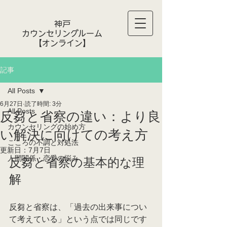
神戸
カウンセリングルーム
​【オンライン】
記事
All Posts
6月27日
読了時間: 3分
All Posts
反芻と省察の違い：より良
カウンセリングの始め方
い解決に向けての考え方
こころの不調と対処法
更新日：
7月7日
人間関係・恋愛の悩み
反芻と省察の基本的な理
解
反芻と省察は、「過去の出来事につい
て考えている」という点では同じです